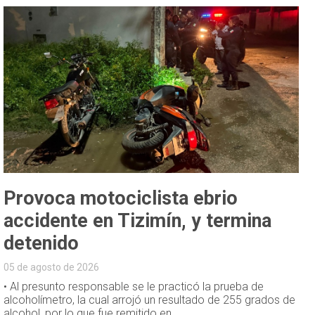
Provoca motociclista ebrio
accidente en Tizimín, y termina
detenido
05 de agosto de 2026
• Al presunto responsable se le practicó la prueba de
alcoholímetro, la cual arrojó un resultado de 255 grados de
alcohol, por lo que fue remitido en...