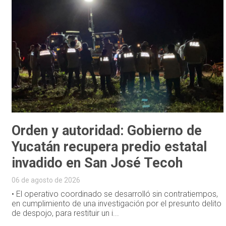
Orden y autoridad: Gobierno de
Yucatán recupera predio estatal
invadido en San José Tecoh
06 de agosto de 2026
• El operativo coordinado se desarrolló sin contratiempos,
en cumplimiento de una investigación por el presunto delito
de despojo, para restituir un i...