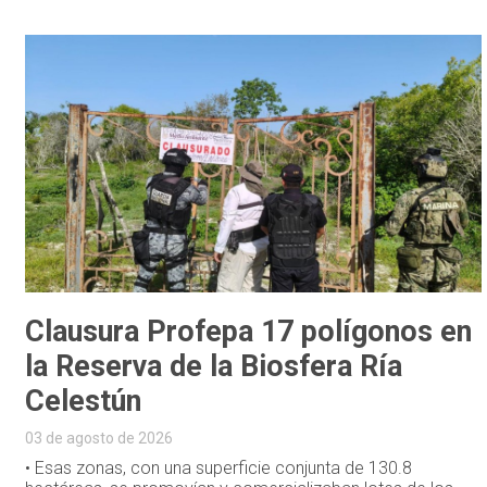
Clausura Profepa 17 polígonos en
la Reserva de la Biosfera Ría
Celestún
03 de agosto de 2026
• Esas zonas, con una superficie conjunta de 130.8