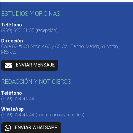
ESTUDIOS Y OFICINAS
Teléfono
(999) 923 61 55
(recepción)
Dirección
Calle 62 #508 Altos x 63 y 65 Col. Centro, Mérida, Yucatán,
México.
ENVIAR MENSAJE
REDACCIÓN Y NOTICIEROS
Teléfono
(999) 924 44 44
WhatsApp
(999) 924 44 44
(comentarios y reportes)
ENVIAR WHATSAPP