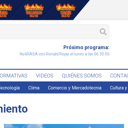
Próximo programa:
NotiRASA con Ronald Rojas el lunes a las 06:30:00
FORMATIVAS
VIDEOS
QUIÉNES SOMOS
CONTA
Tecnología
Clima
Comercio y Mercadotecnia
Cultura y
miento