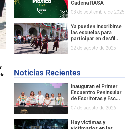
Cadena RASA
03 de septiembre de 2025
Ya pueden inscribirse
las escuelas para
participar en desfil...
22 de agosto de 2025
en
Noticias Recientes
 de
Inauguran el Primer
Encuentro Peninsular
l
de Escritoras y Esc...
07 de agosto de 2026
Hay víctimas y
victimarios en las