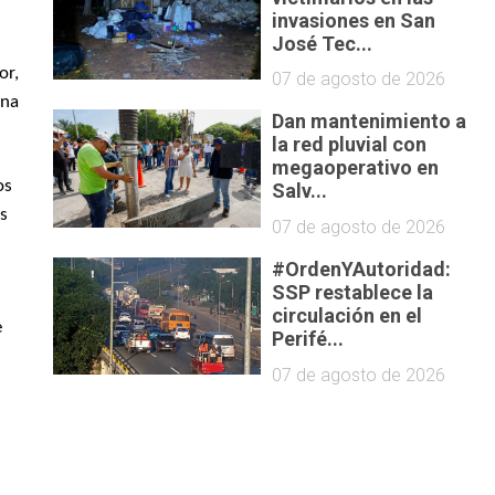
invasiones en San
José Tec...
or,
07 de agosto de 2026
una
Dan mantenimiento a
la red pluvial con
megaoperativo en
os
Salv...
os
07 de agosto de 2026
#OrdenYAutoridad:
SSP restablece la
circulación en el
e
Perifé...
07 de agosto de 2026