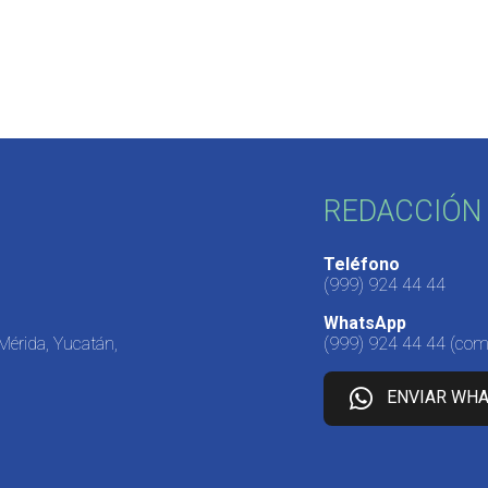
REDACCIÓN 
Teléfono
(999) 924 44 44
WhatsApp
 Mérida, Yucatán,
(999) 924 44 44
(come
ENVIAR WH