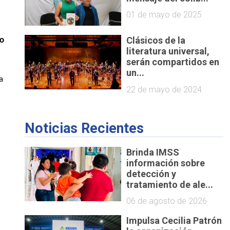
01 de mayo de 2025
Clásicos de la
to
literatura universal,
serán compartidos en
un...
a
22 de mayo de 2024
Noticias Recientes
Brinda IMSS
información sobre
detección y
tratamiento de ale...
06 de agosto de 2026
Impulsa Cecilia Patrón