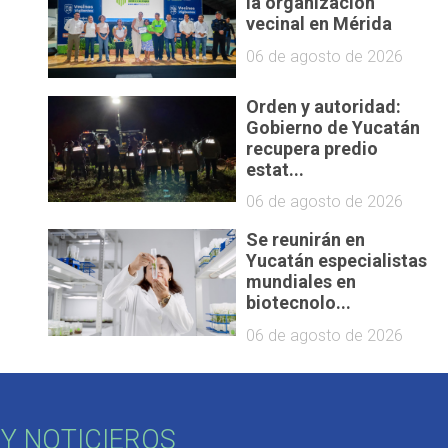
la organización
vecinal en Mérida
06 de agosto de 2026
Orden y autoridad:
Gobierno de Yucatán
recupera predio
estat...
06 de agosto de 2026
Se reunirán en
Yucatán especialistas
mundiales en
biotecnolo...
06 de agosto de 2026
Y NOTICIEROS