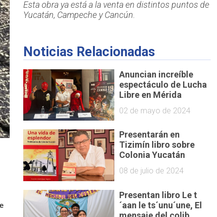
Esta obra ya está a la venta en distintos puntos de
Yucatán, Campeche y Cancún.
Noticias Relacionadas
Anuncian increíble
espectáculo de Lucha
Libre en Mérida
02 de mayo de 2024
Presentarán en
Tizimín libro sobre
Colonia Yucatán
08 de julio de 2024
Presentan libro Le t
´aan le ts´unu´une, El
de
mensaje del colib...