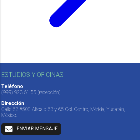
ESTUDIOS Y OFICINAS
Teléfono
(999) 923 61 55
(recepción)
Dirección
Calle 62 #508 Altos x 63 y 65 Col. Centro, Mérida, Yucatán,
México.
ENVIAR MENSAJE