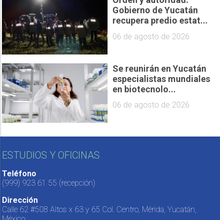
Gobierno de Yucatán
recupera predio estat...
06 de agosto de 2026
Se reunirán en Yucatán
especialistas mundiales
en biotecnolo...
06 de agosto de 2026
ESTUDIOS Y OFICINAS
Teléfono
(999) 923 61 55
(recepción)
Dirección
Calle 62 #508 Altos x 63 y 65 Col. Centro, Mérida, Yucatán,
México.