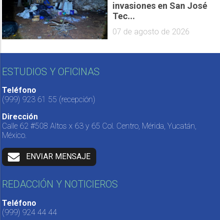
invasiones en San José
Tec...
07 de agosto de 2026
ESTUDIOS Y OFICINAS
Teléfono
(999) 923 61 55
(recepción)
Dirección
Calle 62 #508 Altos x 63 y 65 Col. Centro, Mérida, Yucatán,
México.
ENVIAR MENSAJE
REDACCIÓN Y NOTICIEROS
Teléfono
(999) 924 44 44