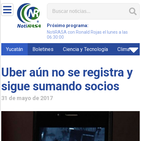
Próximo programa:
NotiRASA con Ronald Rojas el lunes a las
06:30:00
Yucatán
Boletines
Ciencia y Tecnología
Clima
Uber aún no se registra y
sigue sumando socios
31 de mayo de 2017