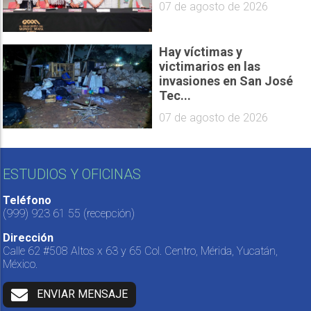
07 de agosto de 2026
Hay víctimas y
victimarios en las
invasiones en San José
Tec...
07 de agosto de 2026
ESTUDIOS Y OFICINAS
Teléfono
(999) 923 61 55
(recepción)
Dirección
Calle 62 #508 Altos x 63 y 65 Col. Centro, Mérida, Yucatán,
México.
ENVIAR MENSAJE