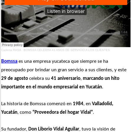
Cadena RASA
·
BOMSSA CELEBRA 41 AÑOS DE SERVICIO A LOS CLIENTES
Bomssa
 es una empresa yucateca que siempre se ha 
preocupado por brindar un gran servicio a sus clientes, y este 
29 de agosto
 celebra su 
41 aniversario
, 
marcando un hito 
importante en el mundo empresarial en Yucatán
. 
La historia de Bomssa comenzó en 
1984
, en 
Valladolid, 
Yucatán
, como 
“Proveedora del hogar Vidal”
. 
Su fundador, 
Don Liborio Vidal Aguilar
, tuvo la visión de 