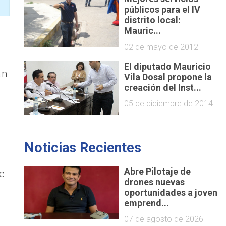
públicos para el IV
distrito local:
Mauric...
02 de mayo de 2012
El diputado Mauricio
an
Vila Dosal propone la
creación del Inst...
05 de diciembre de 2014
Noticias Recientes
e
Abre Pilotaje de
drones nuevas
oportunidades a joven
emprend...
07 de agosto de 2026