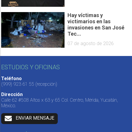
Hay víctimas y
victimarios en las
invasiones en San José
Tec...
07 de agosto de 2026
ESTUDIOS Y OFICINAS
Teléfono
(999) 923 61 55
(recepción)
Dirección
Calle 62 #508 Altos x 63 y 65 Col. Centro, Mérida, Yucatán,
México.
ENVIAR MENSAJE