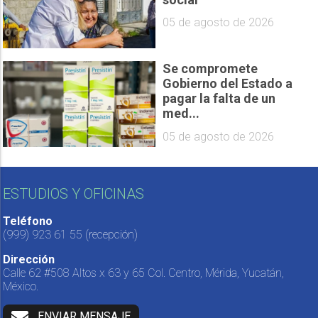
05 de agosto de 2026
Se compromete
Gobierno del Estado a
pagar la falta de un
med...
05 de agosto de 2026
ESTUDIOS Y OFICINAS
Teléfono
(999) 923 61 55
(recepción)
Dirección
Calle 62 #508 Altos x 63 y 65 Col. Centro, Mérida, Yucatán,
México.
ENVIAR MENSAJE