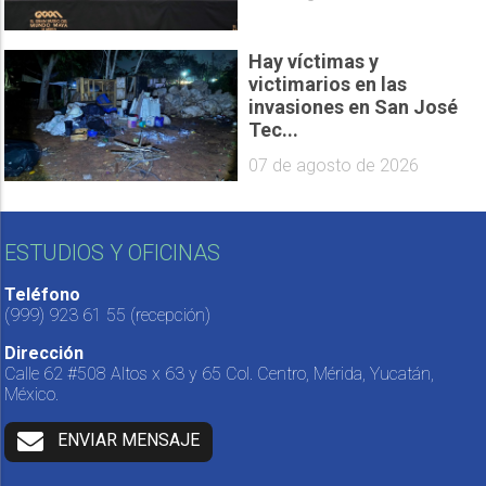
Hay víctimas y
victimarios en las
invasiones en San José
Tec...
07 de agosto de 2026
ESTUDIOS Y OFICINAS
Teléfono
(999) 923 61 55
(recepción)
Dirección
Calle 62 #508 Altos x 63 y 65 Col. Centro, Mérida, Yucatán,
México.
ENVIAR MENSAJE