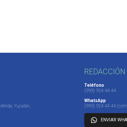
REDACCIÓN 
Teléfono
(999) 924 44 44
WhatsApp
 Mérida, Yucatán,
(999) 924 44 44
(come
ENVIAR WH