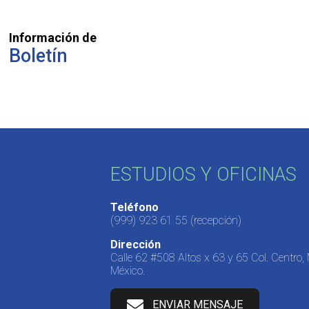
Información de
Boletín
ESTUDIOS Y OFICINAS
Teléfono
(999) 923 61 55
(recepción)
Dirección
Calle 62 #508 Altos x 63 y 65 Col. Centro,
México.
ENVIAR MENSAJE