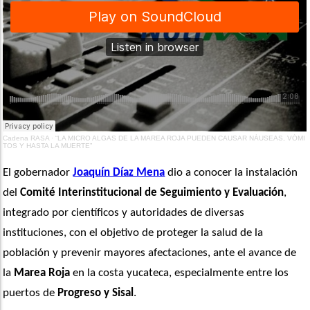
Cadena RASA
·
“LA MICRO ALGAS DE LA MAREA ROJA PUEDEN CAUSAR NÁUSEAS, VÓMI
TOS Y HASTA LA MUERTE”
El gobernador 
Joaquín Díaz Mena
 dio a conocer la instalación 
del 
Comité Interinstitucional de Seguimiento y Evaluación
, 
integrado por científicos y autoridades de diversas 
instituciones, con el objetivo de proteger la salud de la 
población y prevenir mayores afectaciones, ante el avance de 
la 
Marea Roja
 en la costa yucateca, especialmente entre los 
puertos de 
Progreso y Sisal
.