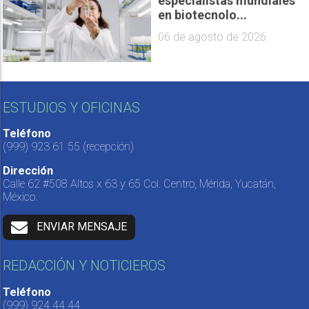
especialistas mundiales
en biotecnolo...
06 de agosto de 2026
ESTUDIOS Y OFICINAS
Teléfono
(999) 923 61 55
(recepción)
Dirección
Calle 62 #508 Altos x 63 y 65 Col. Centro, Mérida, Yucatán,
México.
ENVIAR MENSAJE
REDACCIÓN Y NOTICIEROS
Teléfono
(999) 924 44 44