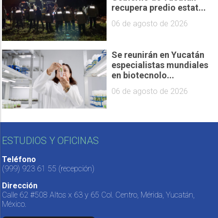
recupera predio estat...
06 de agosto de 2026
Se reunirán en Yucatán
especialistas mundiales
en biotecnolo...
06 de agosto de 2026
ESTUDIOS Y OFICINAS
Teléfono
(999) 923 61 55
(recepción)
Dirección
Calle 62 #508 Altos x 63 y 65 Col. Centro, Mérida, Yucatán,
México.