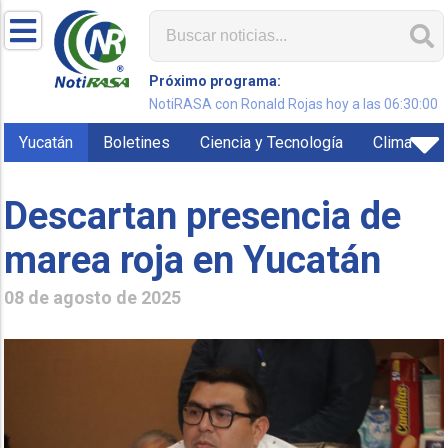
Próximo programa:
NotiRASA con Ronald Rojas hoy a las 06:30:00
Yucatán
Boletines
Ciencia y Tecnología
Clima
Descartan presencia de
marea roja en Yucatán
08 de agosto de 2025