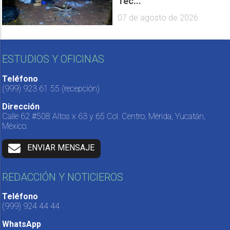
Tec...
07 de agosto de 2026
ESTUDIOS Y OFICINAS
Teléfono
(999) 923 61 55
(recepción)
Dirección
Calle 62 #508 Altos x 63 y 65 Col. Centro, Mérida, Yucatán,
México.
ENVIAR MENSAJE
REDACCIÓN Y NOTICIEROS
Teléfono
(999) 924 44 44
WhatsApp