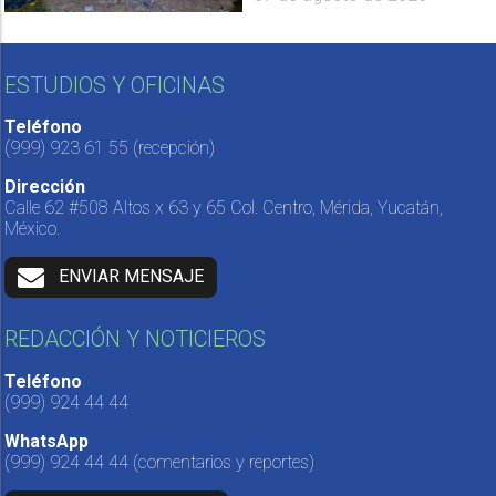
ESTUDIOS Y OFICINAS
Teléfono
(999) 923 61 55
(recepción)
Dirección
Calle 62 #508 Altos x 63 y 65 Col. Centro, Mérida, Yucatán,
México.
ENVIAR MENSAJE
REDACCIÓN Y NOTICIEROS
Teléfono
(999) 924 44 44
WhatsApp
(999) 924 44 44
(comentarios y reportes)