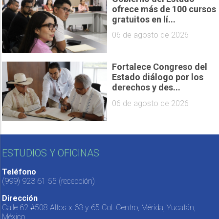
ofrece más de 100 cursos
gratuitos en lí...
06 de agosto de 2026
Fortalece Congreso del
Estado diálogo por los
derechos y des...
06 de agosto de 2026
ESTUDIOS Y OFICINAS
Teléfono
(999) 923 61 55
(recepción)
Dirección
Calle 62 #508 Altos x 63 y 65 Col. Centro, Mérida, Yucatán,
México.