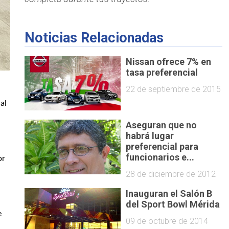
Noticias Relacionadas
Nissan ofrece 7% en
tasa preferencial
22 de septiembre de 2015
al
Aseguran que no
habrá lugar
preferencial para
funcionarios e...
or
28 de diciembre de 2012
Inauguran el Salón B
del Sport Bowl Mérida
e
09 de octubre de 2014