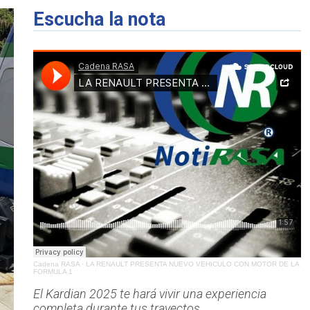
Escucha la nota
Cadena RASA
·
LA RENAULT PRESENTA NUEVO VEHICULO CON MOTOR DE LA
FORMULA 1
El Kardian 2025 te hará vivir una experiencia
completa durante tus trayectos.