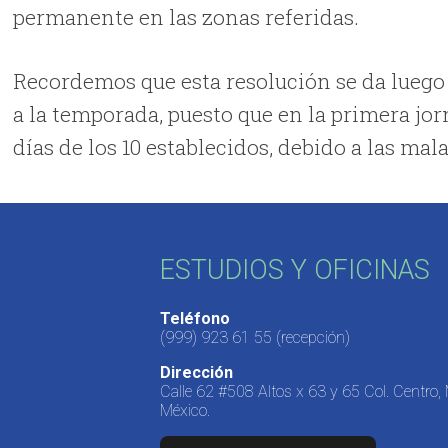
permanente en las zonas referidas.
Recordemos que esta resolución se da luego
a la temporada, puesto que en la primera jo
días de los 10 establecidos, debido a las ma
ESTUDIOS Y OFICINAS
Teléfono
(999) 923 61 55
(recepción)
Dirección
Calle 62 #508 Altos x 63 y 65 Col. Centro,
México.