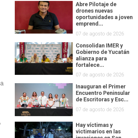
Abre Pilotaje de
drones nuevas
oportunidades a joven
emprend...
07 de agosto de 2026
Consolidan IMER y
Gobierno de Yucatán
alianza para
fortalece...
07 de agosto de 2026
na
Inauguran el Primer
Encuentro Peninsular
de Escritoras y Esc...
07 de agosto de 2026
o
Hay víctimas y
victimarios en las
invasiones en San