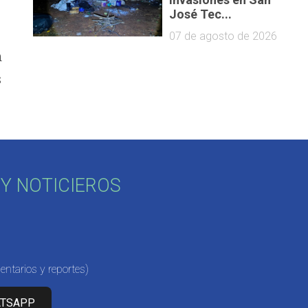
José Tec...
07 de agosto de 2026
n
s
Y NOTICIEROS
ntarios y reportes)
ATSAPP