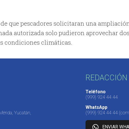
 de que pescadores solicitaran una ampliació
rnada autorizada solo pudieron aprovechar do
las condiciones climáticas.
REDACCIÓN 
Teléfono
(999) 924 44 44
WhatsApp
 Mérida, Yucatán,
(999) 924 44 44
(come
ENVIAR WH