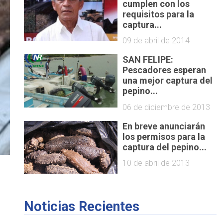
cumplen con los
requisitos para la
captura...
09 de abril de 2014
SAN FELIPE:
Pescadores esperan
una mejor captura del
pepino...
06 de diciembre de 2013
En breve anunciarán
los permisos para la
captura del pepino...
10 de abril de 2013
Noticias Recientes