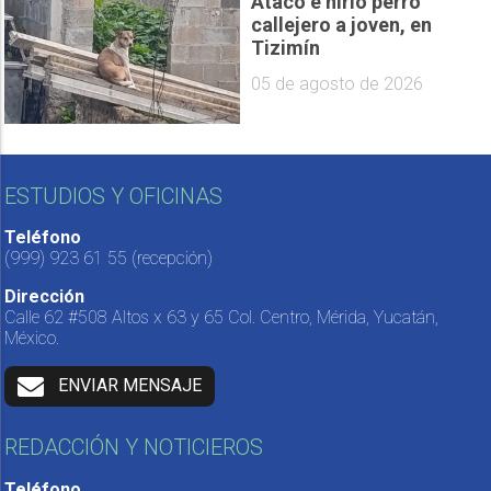
Atacó e hirió perro
callejero a joven, en
Tizimín
05 de agosto de 2026
ESTUDIOS Y OFICINAS
Teléfono
(999) 923 61 55
(recepción)
Dirección
Calle 62 #508 Altos x 63 y 65 Col. Centro, Mérida, Yucatán,
México.
ENVIAR MENSAJE
REDACCIÓN Y NOTICIEROS
Teléfono