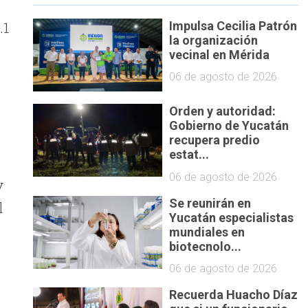
.1
Impulsa Cecilia Patrón
la organización
vecinal en Mérida
06 de agosto de 2026
Orden y autoridad:
Gobierno de Yucatán
recupera predio
estat...
06 de agosto de 2026
y
Se reunirán en
l
Yucatán especialistas
mundiales en
biotecnolo...
06 de agosto de 2026
Recuerda Huacho Díaz