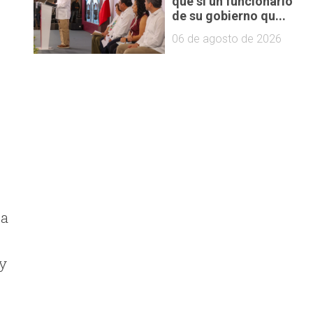
que si un funcionario
de su gobierno qu...
06 de agosto de 2026
ca
 y