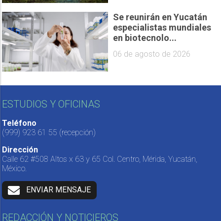
Se reunirán en Yucatán
especialistas mundiales
en biotecnolo...
06 de agosto de 2026
ESTUDIOS Y OFICINAS
Teléfono
(999) 923 61 55
(recepción)
Dirección
Calle 62 #508 Altos x 63 y 65 Col. Centro, Mérida, Yucatán,
México.
ENVIAR MENSAJE
REDACCIÓN Y NOTICIEROS