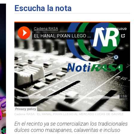
Escucha la nota
Cadena RASA
·
EL HANAL PIXAN LLEGO AL MERCADO LUCAS DE GALVEZ
En el recinto ya se comercializan los tradicionales
dulces como mazapanes, calaveritas e incluso