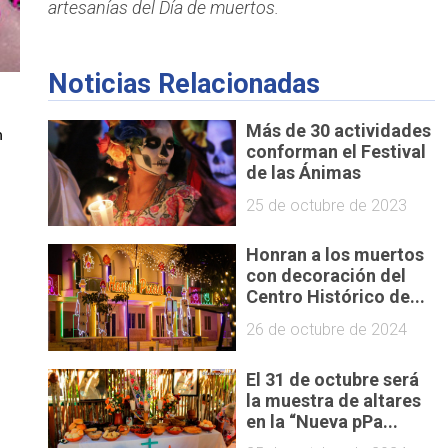
artesanías del Día de muertos.
Noticias Relacionadas
Más de 30 actividades
n
conforman el Festival
de las Ánimas
25 de octubre de 2023
Honran a los muertos
con decoración del
Centro Histórico de...
26 de octubre de 2024
El 31 de octubre será
la muestra de altares
en la “Nueva pPa...