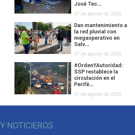
José Tec...
07 de agosto de 2026
Dan mantenimiento a
la red pluvial con
megaoperativo en
Salv...
07 de agosto de 2026
#OrdenYAutoridad:
SSP restablece la
circulación en el
Perifé...
07 de agosto de 2026
Y NOTICIEROS