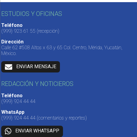
ESTUDIOS Y OFICINAS
Teléfono
(999) 923 61 55
(recepción)
Dirección
Calle 62 #508 Altos x 63 y 65 Col. Centro, Mérida, Yucatán,
México.
ENVIAR MENSAJE
REDACCIÓN Y NOTICIEROS
Teléfono
(999) 924 44 44
WhatsApp
(999) 924 44 44
(comentarios y reportes)
ENVIAR WHATSAPP