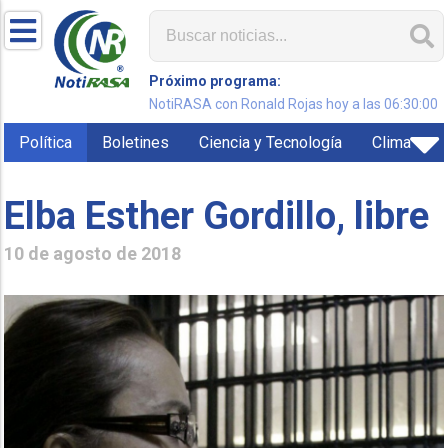
Próximo programa:
NotiRASA con Ronald Rojas hoy a las 06:30:00
Política
Boletines
Ciencia y Tecnología
Clima
Elba Esther Gordillo, libre
10 de agosto de 2018