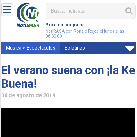
Próximo programa:
NotiRASA con Ronald Rojas el lunes a las
06:30:00
Música y Espectáculos
Boletines
El verano suena con ¡la Ke
Buena!
06 de agosto de 2019