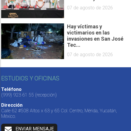
07 de agosto de 2026
Hay víctimas y
victimarios en las
invasiones en San José
Tec...
07 de agosto de 2026
ESTUDIOS Y OFICINAS
Teléfono
(999) 923 61 55
(recepción)
Dirección
Calle 62 #508 Altos x 63 y 65 Col. Centro, Mérida, Yucatán,
México.
ENVIAR MENSAJE