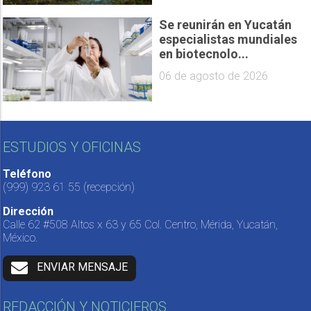
Se reunirán en Yucatán
especialistas mundiales
en biotecnolo...
06 de agosto de 2026
ESTUDIOS Y OFICINAS
Teléfono
(999) 923 61 55
(recepción)
Dirección
Calle 62 #508 Altos x 63 y 65 Col. Centro, Mérida, Yucatán,
México.
ENVIAR MENSAJE
REDACCIÓN Y NOTICIEROS