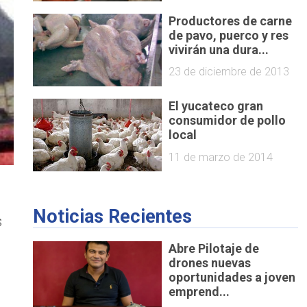
Productores de carne
de pavo, puerco y res
vivirán una dura...
23 de diciembre de 2013
El yucateco gran
consumidor de pollo
local
11 de marzo de 2014
Noticias Recientes
s
Abre Pilotaje de
drones nuevas
oportunidades a joven
emprend...