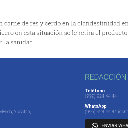
 carne de res y cerdo en la clandestinidad e
ero en esta situación se le retira el producto
ar la sanidad.
REDACCIÓN 
Teléfono
(999) 924 44 44
WhatsApp
 Mérida, Yucatán,
(999) 924 44 44
(come
ENVIAR WH