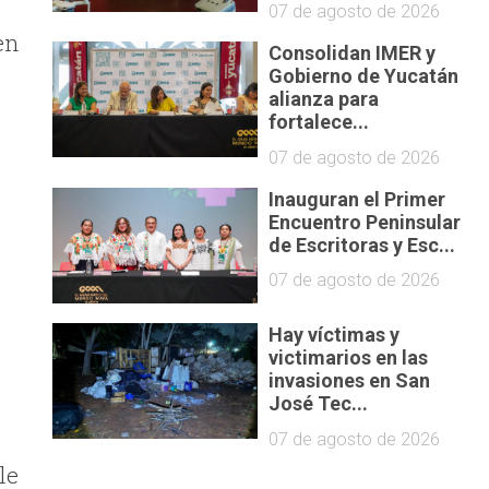
07 de agosto de 2026
en
Consolidan IMER y
Gobierno de Yucatán
alianza para
fortalece...
07 de agosto de 2026
Inauguran el Primer
Encuentro Peninsular
de Escritoras y Esc...
07 de agosto de 2026
Hay víctimas y
victimarios en las
invasiones en San
José Tec...
07 de agosto de 2026
le