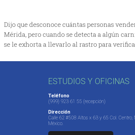
Dijo que desconoce cuántas personas venden
Mérida, pero cuando se detecta a algún carnic
se le exhorta a llevarlo al rastro para verific
ESTUDIOS Y OFICINAS
Teléfono
(999) 923 61 55
(recepción)
Dirección
Calle 62 #508 Altos x 63 y 65 Col. Centro,
México.