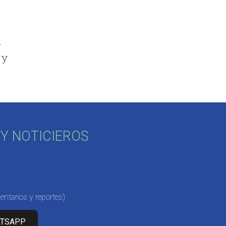
n
 y
Y NOTICIEROS
ntarios y reportes)
ATSAPP