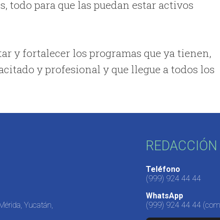
os, todo para que las puedan estar activos
ar y fortalecer los programas que ya tienen,
itado y profesional y que llegue a todos los
REDACCIÓN 
Teléfono
(999) 924 44 44
WhatsApp
 Mérida, Yucatán,
(999) 924 44 44
(come