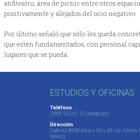
anfiteatro, área de picnic entre otros espaci
positivamente y alejados del ocio negativo
Por último señaló que sólo les queda concret
que estén fundamentados, con personal capac
lugares que se pueda.
ESTUDIOS Y OFICINAS
Teléfono
(999) 923 61 55
(recepción)
Dirección
Calle 62 #508 Altos x 63 y 65 Col. Centro,
México.