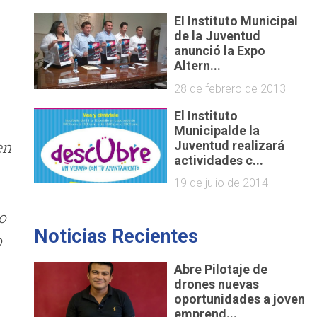
El Instituto Municipal
r
de la Juventud
anunció la Expo
Altern...
28 de febrero de 2013
El Instituto
Municipalde la
en
Juventud realizará
actividades c...
19 de julio de 2014
o
Noticias Recientes
o
Abre Pilotaje de
drones nuevas
oportunidades a joven
emprend...