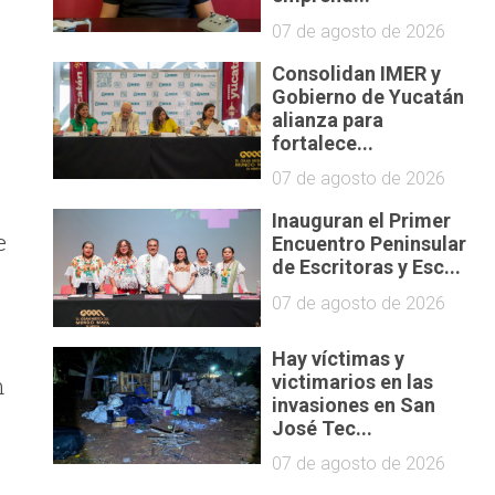
07 de agosto de 2026
Consolidan IMER y
Gobierno de Yucatán
alianza para
fortalece...
07 de agosto de 2026
Inauguran el Primer
e
Encuentro Peninsular
de Escritoras y Esc...
07 de agosto de 2026
Hay víctimas y
victimarios en las
n
invasiones en San
e
José Tec...
07 de agosto de 2026