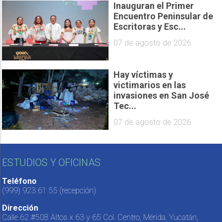
Inauguran el Primer
Encuentro Peninsular de
Escritoras y Esc...
07 de agosto de 2026
Hay víctimas y
victimarios en las
invasiones en San José
Tec...
07 de agosto de 2026
ESTUDIOS Y OFICINAS
Teléfono
(999) 923 61 55
(recepción)
Dirección
Calle 62 #508 Altos x 63 y 65 Col. Centro, Mérida, Yucatán,