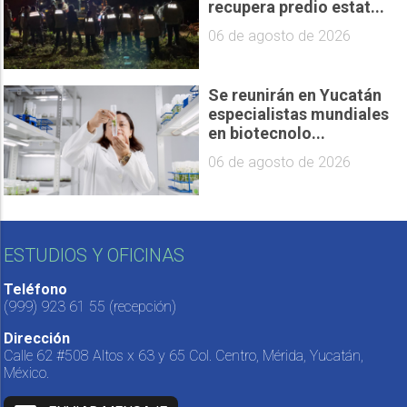
recupera predio estat...
06 de agosto de 2026
Se reunirán en Yucatán
especialistas mundiales
en biotecnolo...
06 de agosto de 2026
ESTUDIOS Y OFICINAS
Teléfono
(999) 923 61 55
(recepción)
Dirección
Calle 62 #508 Altos x 63 y 65 Col. Centro, Mérida, Yucatán,
México.