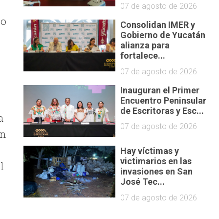
07 de agosto de 2026
io
Consolidan IMER y
Gobierno de Yucatán
alianza para
fortalece...
07 de agosto de 2026
Inauguran el Primer
Encuentro Peninsular
de Escritoras y Esc...
a
07 de agosto de 2026
en
Hay víctimas y
victimarios en las
l
invasiones en San
José Tec...
07 de agosto de 2026