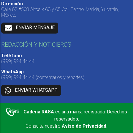
Dirección
Calle 62 #508 Altos x 63 y 65 Col. Centro, Mérida, Yucatán,
México.
ENVIAR MENSAJE
REDACCIÓN Y NOTICIEROS
Teléfono
(999) 924 44 44
WhatsApp
(999) 924 44 44
(comentarios y reportes)
ENVIAR WHATSAPP
Cadena RASA
es una marca registrada. Derechos
reservados.
Consulta nuestro
Aviso de Privacidad
.