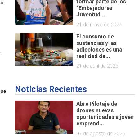
formar parte de los
do
“Embajadores
Juventud...
21 de mayo de 2024
El consumo de
sustancias y las
adicciones es una
,
realidad de...
21 de abril de 2025
Noticias Recientes
que
,
Abre Pilotaje de
drones nuevas
oportunidades a joven
emprend...
07 de agosto de 2026