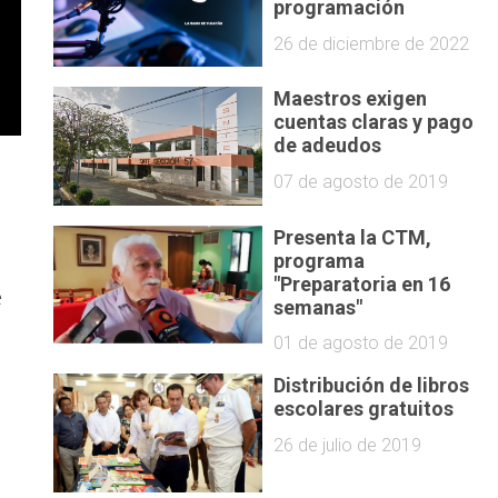
programación
26 de diciembre de 2022
Maestros exigen
cuentas claras y pago
de adeudos
07 de agosto de 2019
Presenta la CTM,
programa
"Preparatoria en 16
e
semanas"
01 de agosto de 2019
Distribución de libros
escolares gratuitos
26 de julio de 2019