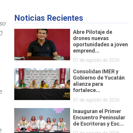
Noticias Recientes
eso
Abre Pilotaje de
0
drones nuevas
oportunidades a joven
emprend...
07 de agosto de 2026
Consolidan IMER y
Gobierno de Yucatán
alianza para
e
fortalece...
07 de agosto de 2026
Inauguran el Primer
Encuentro Peninsular
de Escritoras y Esc...
e