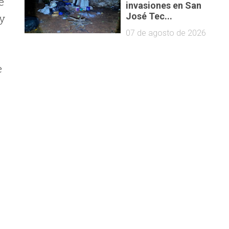
e
invasiones en San
José Tec...
 y
07 de agosto de 2026
e