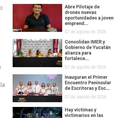
lo
Abre Pilotaje de
drones nuevas
oportunidades a joven
emprend...
07 de agosto de 2026
Consolidan IMER y
Gobierno de Yucatán
alianza para
fortalece...
e
07 de agosto de 2026
Inauguran el Primer
Encuentro Peninsular
la
de Escritoras y Esc...
07 de agosto de 2026
Hay víctimas y
victimarios en las