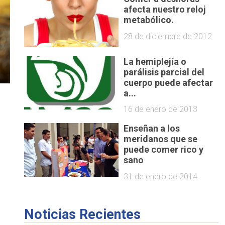
afecta nuestro reloj
metabólico.
28 de diciembre de 2012
La hemiplejía o
parálisis parcial del
cuerpo puede afectar
a...
16 de enero de 2013
Enseñan a los
meridanos que se
puede comer rico y
sano
31 de enero de 2014
Noticias Recientes