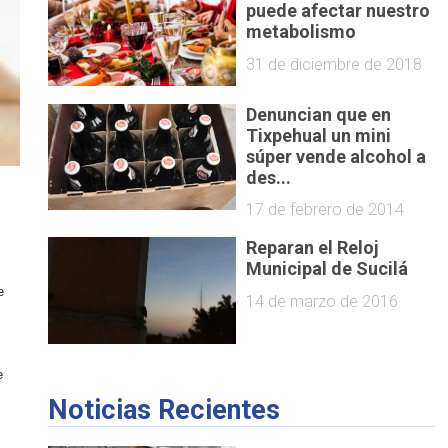
puede afectar nuestro
metabolismo
31 de diciembre de 2018
Denuncian que en
Tixpehual un mini
súper vende alcohol a
des...
17 de febrero de 2014
Reparan el Reloj
Municipal de Sucilá
e
14 de marzo de 2016
e
Noticias Recientes