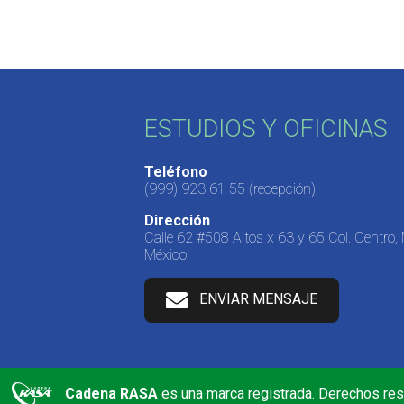
ESTUDIOS Y OFICINAS
Teléfono
(999) 923 61 55
(recepción)
Dirección
Calle 62 #508 Altos x 63 y 65 Col. Centro,
México.
ENVIAR MENSAJE
Cadena RASA
es una marca registrada. Derechos re