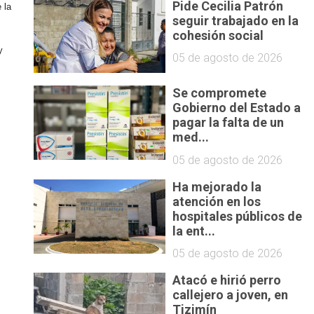
Pide Cecilia Patrón
 la
seguir trabajado en la
cohesión social
y
05 de agosto de 2026
Se compromete
Gobierno del Estado a
pagar la falta de un
med...
05 de agosto de 2026
Ha mejorado la
atención en los
hospitales públicos de
la ent...
05 de agosto de 2026
Atacó e hirió perro
callejero a joven, en
Tizimín