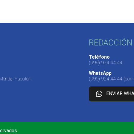
REDACCIÓN 
Teléfono
(999) 924 44 44
WhatsApp
 Mérida, Yucatán,
(999) 924 44 44
(come
ENVIAR WH
servados.