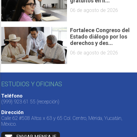
gratuitos en lí...
06 de agosto de 2026
Fortalece Congreso del
Estado diálogo por los
derechos y des...
06 de agosto de 2026
ESTUDIOS Y OFICINAS
Teléfono
(999) 923 61 55
(recepción)
Dirección
Calle 62 #508 Altos x 63 y 65 Col. Centro, Mérida, Yucatán,
México.
ENVIAR MENSAJE