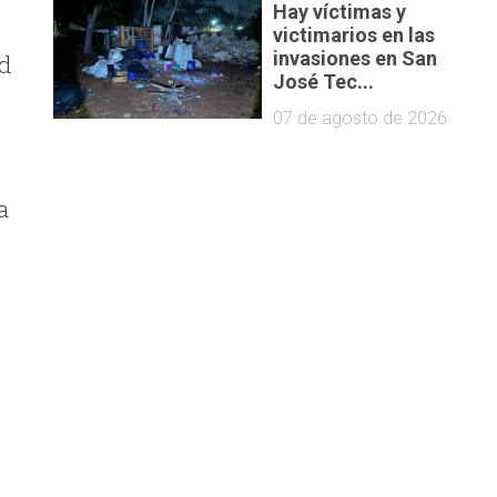
Hay víctimas y
victimarios en las
invasiones en San
ud
José Tec...
07 de agosto de 2026
a