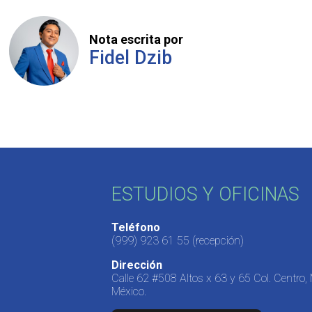
Nota escrita por
Fidel Dzib
ESTUDIOS Y OFICINAS
Teléfono
(999) 923 61 55
(recepción)
Dirección
Calle 62 #508 Altos x 63 y 65 Col. Centro,
México.