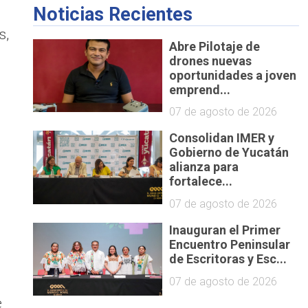
Noticias Recientes
s,
Abre Pilotaje de
drones nuevas
oportunidades a joven
emprend...
07 de agosto de 2026
Consolidan IMER y
Gobierno de Yucatán
alianza para
fortalece...
07 de agosto de 2026
Inauguran el Primer
Encuentro Peninsular
de Escritoras y Esc...
07 de agosto de 2026
e