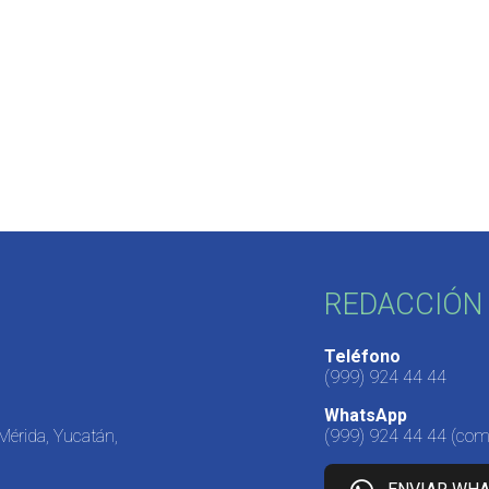
REDACCIÓN 
Teléfono
(999) 924 44 44
WhatsApp
 Mérida, Yucatán,
(999) 924 44 44
(come