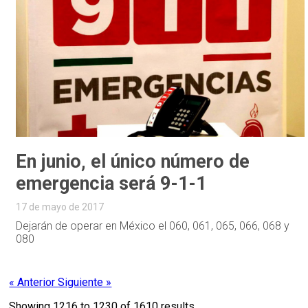
En junio, el único número de
emergencia será 9-1-1
17 de mayo de 2017
Dejarán de operar en México el 060, 061, 065, 066, 068 y
080
« Anterior
Siguiente »
Showing
1216
to
1230
of
1610
results