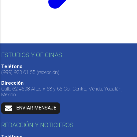
ESTUDIOS Y OFICINAS
Teléfono
(999) 923 61 55
(recepción)
Dirección
Calle 62 #508 Altos x 63 y 65 Col. Centro, Mérida, Yucatán,
México.
ENVIAR MENSAJE
REDACCIÓN Y NOTICIEROS
Teléfono