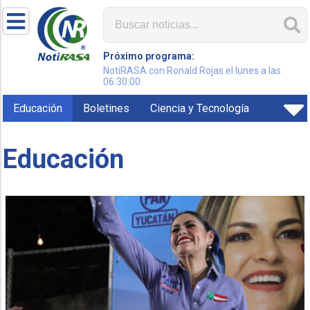
Próximo programa:
NotiRASA con Ronald Rojas el lunes a las
06:30:00
Educación
Boletines
Ciencia y Tecnología
Educación