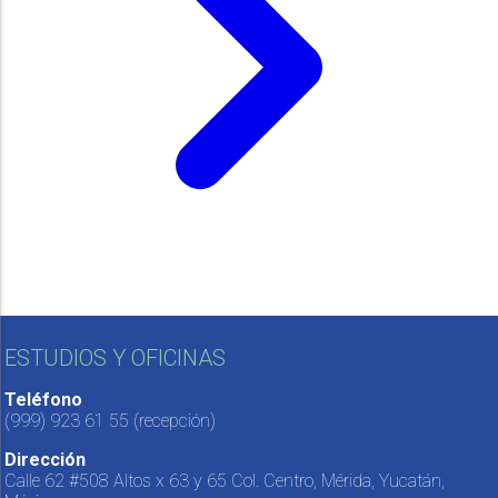
ESTUDIOS Y OFICINAS
Teléfono
(999) 923 61 55
(recepción)
Dirección
Calle 62 #508 Altos x 63 y 65 Col. Centro, Mérida, Yucatán,