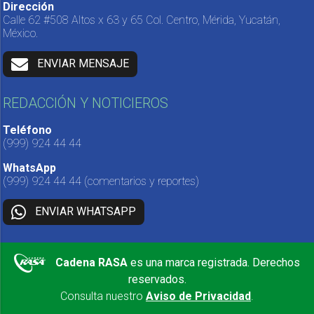
Dirección
Calle 62 #508 Altos x 63 y 65 Col. Centro, Mérida, Yucatán,
México.
ENVIAR MENSAJE
REDACCIÓN Y NOTICIEROS
Teléfono
(999) 924 44 44
WhatsApp
(999) 924 44 44
(comentarios y reportes)
ENVIAR WHATSAPP
Cadena RASA
es una marca registrada. Derechos
reservados.
Consulta nuestro
Aviso de Privacidad
.