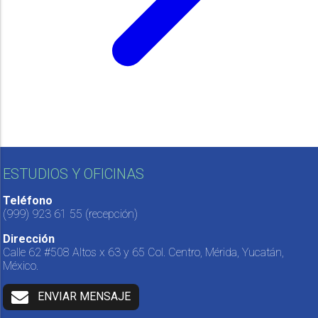
ESTUDIOS Y OFICINAS
Teléfono
(999) 923 61 55
(recepción)
Dirección
Calle 62 #508 Altos x 63 y 65 Col. Centro, Mérida, Yucatán,
México.
ENVIAR MENSAJE