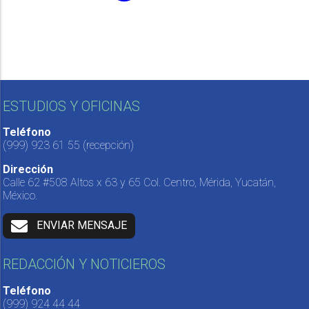
ESTUDIOS Y OFICINAS
Teléfono
(999) 923 61 55
(recepción)
Dirección
Calle 62 #508 Altos x 63 y 65 Col. Centro, Mérida, Yucatán,
México.
ENVIAR MENSAJE
REDACCIÓN Y NOTICIEROS
Teléfono
(999) 924 44 44