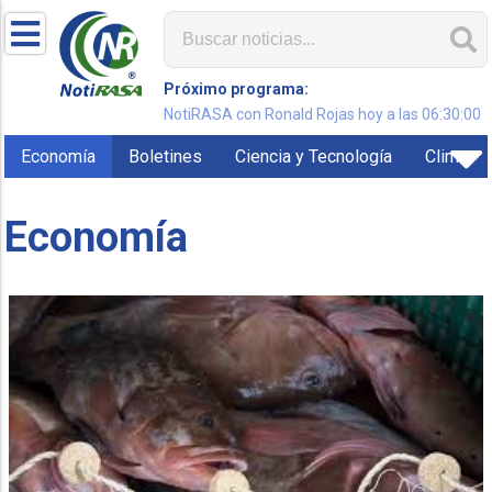
Próximo programa:
NotiRASA con Ronald Rojas hoy a las 06:30:00
Economía
Boletines
Ciencia y Tecnología
Clima
Economía