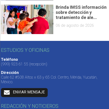
Brinda IMSS información
sobre detección y
tratamiento de ale...
06 de agosto de 2026
ESTUDIOS Y OFICINAS
Teléfono
(999) 923 61 55
(recepción)
Dirección
Calle 62 #508 Altos x 63 y 65 Col. Centro, Mérida, Yucatán,
México.
ENVIAR MENSAJE
REDACCIÓN Y NOTICIEROS