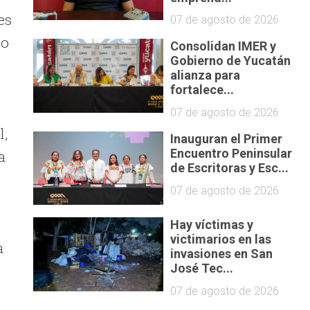
es
07 de agosto de 2026
to
Consolidan IMER y
Gobierno de Yucatán
alianza para
fortalece...
07 de agosto de 2026
l,
Inauguran el Primer
Encuentro Peninsular
a
de Escritoras y Esc...
07 de agosto de 2026
Hay víctimas y
victimarios en las
a
invasiones en San
José Tec...
07 de agosto de 2026