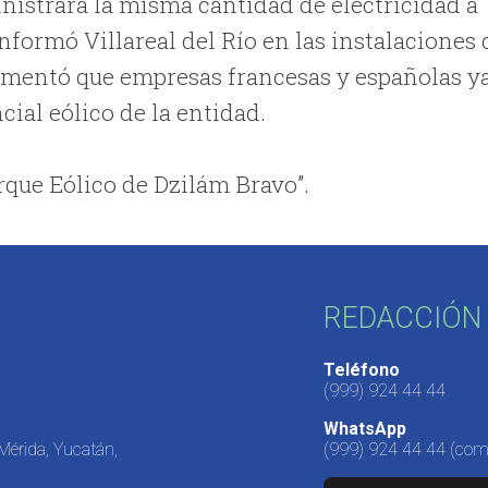
nistrará la misma cantidad de electricidad a
nformó Villareal del Río en las instalaciones 
omentó que empresas francesas y españolas y
cial eólico de la entidad.
rque Eólico de Dzilám Bravo”.
REDACCIÓN 
Teléfono
(999) 924 44 44
WhatsApp
 Mérida, Yucatán,
(999) 924 44 44
(come