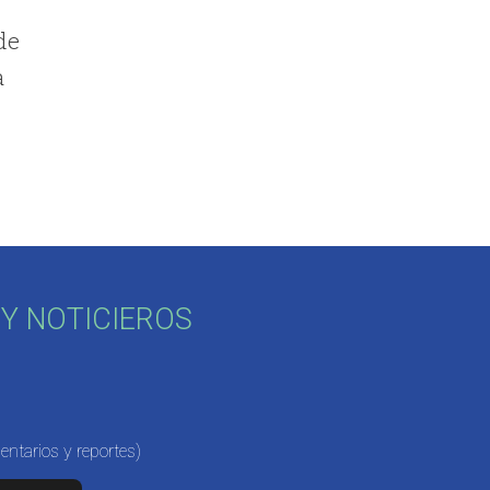
de
a
Y NOTICIEROS
ntarios y reportes)