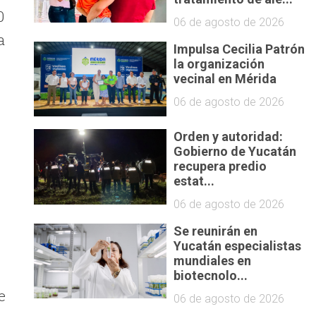
0
06 de agosto de 2026
a
Impulsa Cecilia Patrón
la organización
vecinal en Mérida
06 de agosto de 2026
Orden y autoridad:
Gobierno de Yucatán
recupera predio
estat...
06 de agosto de 2026
Se reunirán en
Yucatán especialistas
mundiales en
biotecnolo...
e
06 de agosto de 2026