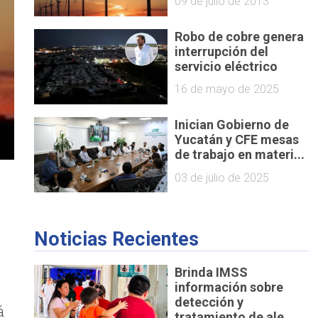
09 de julio de 2013
Robo de cobre genera
interrupción del
servicio eléctrico
16 de mayo de 2025
Inician Gobierno de
Yucatán y CFE mesas
de trabajo en materi...
03 de julio de 2025
Noticias Recientes
Brinda IMSS
información sobre
detección y
á
tratamiento de ale...