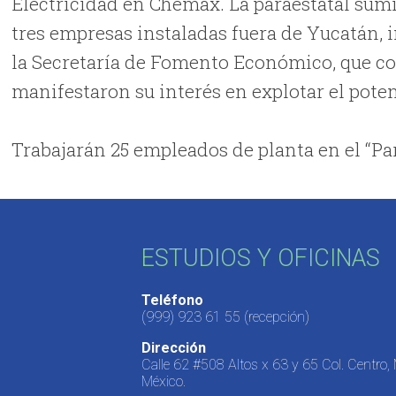
Electricidad en Chemax. La paraestatal sumi
tres empresas instaladas fuera de Yucatán, i
la Secretaría de Fomento Económico, que c
manifestaron su interés en explotar el poten
Trabajarán 25 empleados de planta en el “Pa
ESTUDIOS Y OFICINAS
Teléfono
(999) 923 61 55
(recepción)
Dirección
Calle 62 #508 Altos x 63 y 65 Col. Centro,
México.