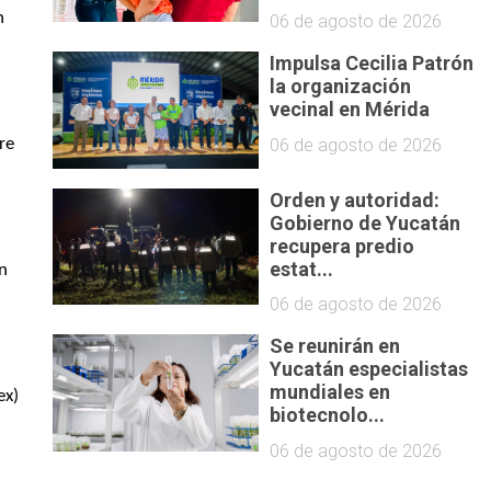
 
06 de agosto de 2026
Impulsa Cecilia Patrón
la organización
vecinal en Mérida
06 de agosto de 2026
e 
Orden y autoridad:
Gobierno de Yucatán
recupera predio
estat...
n 
06 de agosto de 2026
Se reunirán en
Yucatán especialistas
mundiales en
x) 
biotecnolo...
06 de agosto de 2026