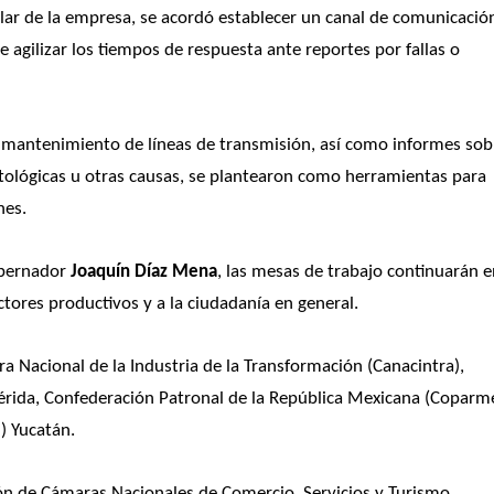
sular de la empresa, se acordó establecer un canal de comunicación
e agilizar los tiempos de respuesta ante reportes por fallas o 
mantenimiento de líneas de transmisión, así como informes sobr
atológicas u otras causas, se plantearon como herramientas para 
nes.
obernador
 Joaquín Díaz Mena
, las mesas de trabajo continuarán e
tores productivos y a la ciudadanía en general.
a Nacional de la Industria de la Transformación (Canacintra), 
rida, Confederación Patronal de la República Mexicana (Coparme
) Yucatán.
ón de Cámaras Nacionales de Comercio, Servicios y Turismo 